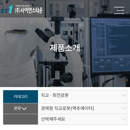
제품소개
직교 · 회전로봇
카테고리
분류
경제형 직교로봇(액추에이터)
선택해주세요