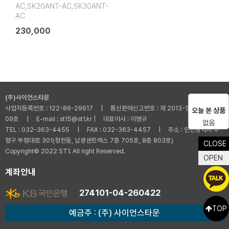
AC,SK20ANT-AC,SK30ANT-
AC
230,000
(주)사이언스타운
사업자등록번호 : 122-86-29617 | 통신판매신고번호 : 제 2013-인천부평-001
오늘 본 상품
09호 | E-mail : st15@st1.kr | 대표이사 : 이명규
없음
TEL : 032-363-4455 | FAX : 032-363-4457 | 주소 : 인천광역시 부
평구 부평대로 301(청천동, 남광센트렉스 7층 705호, 8층 803호)
CLOSE
Copyright© 2022 ST1. All right Reserved.
OPEN
계좌안내
274101-04-260422
TOP
예금주 : (주) 사이언스타운