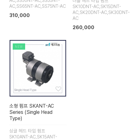
AC,SS50NT-AC,SS55NT-
더블 헤드 타입 펌프
AC,SS65NT-AC,SS75NT-AC
SK10DNT-AC,SK15DNT-
AC,SK20DNT-AC,SK30DNT-
310,000
AC
260,000
NEW
소형 펌프 SKANT-AC
Series (Single Head
Type)
싱글 헤드 타입 펌프
SK10ANT-AC,SK15ANT-