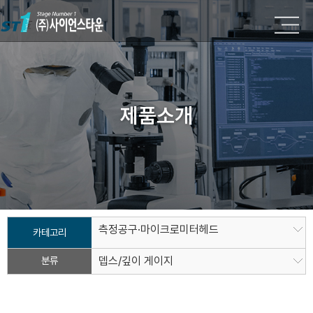
제품소개
측정공구·마이크로미터헤드
카테고리
분류
뎁스/깊이 게이지