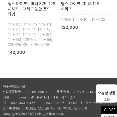
뎁스 마이크로미터 329, 129
뎁스 마이크로미터 128
시리즈 - 교체 가능한 로드
시리즈
타입
128-101, 128-102, 128-103
129-109, 129-110, 129-111,
122,000
129-112, 129-113, 129-114,
129-115, 129-116, 129-152,
129-153, 129-154, 129-155,
329-250-30, 329-251-30
142,000
(주)사이언스타운
사업자등록번호 : 122-86-29617 | 통신판매신고번호 : 제 2013-인천부평-001
오늘 본 상품
09호 | E-mail : st15@st1.kr | 대표이사 : 이명규
없음
TEL : 032-363-4455 | FAX : 032-363-4457 | 주소 : 인천광역시 부
평구 부평대로 301(청천동, 남광센트렉스 7층 705호, 8층 803호)
CLOSE
Copyright© 2022 ST1. All right Reserved.