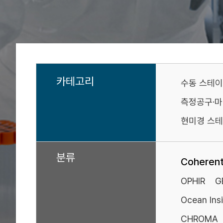
카테고리
수동 스테
측정공구·
현미경 스테
분류
Coheren
OPHIR
G
Ocean Ins
CHROMA