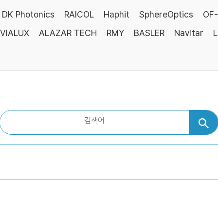
DK Photonics
RAICOL
Haphit
SphereOptics
OF-
VIALUX
ALAZAR TECH
RMY
BASLER
Navitar