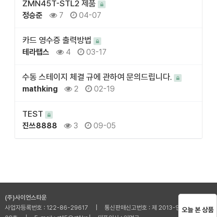
ZMN45T-STL2 제품
정승준
7
04-07
카드 영수증 출력방법
테라랩스
4
03-17
수동 스테이지 체결 규에 관하여 문의드립니다.
mathking
2
02-19
TEST
진쓰8888
3
09-05
(주)사이언스타운
사업자등록번호 : 122-86-29617 | 통신판매신고번호 : 제 2013-인천부평-001
오늘 본 상품