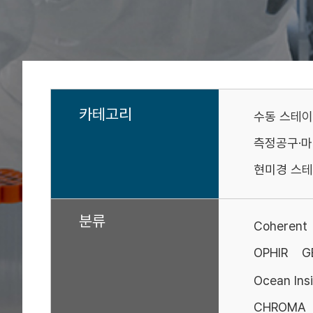
카테고리
수동 스테
측정공구·
현미경 스테
분류
Coherent
OPHIR
G
Ocean Ins
CHROMA