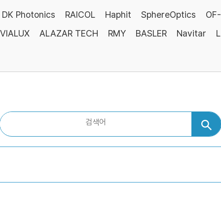
DK Photonics
RAICOL
Haphit
SphereOptics
OF-
VIALUX
ALAZAR TECH
RMY
BASLER
Navitar