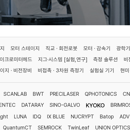
이지
모터 스테이지
직교 · 회전로봇
모터 · 감속기
광학
마이크로미터헤드
지그·시스템 [실험,연구]
측정 솔루션
비
이지 · 비전장비
비접촉 · 3차원 측정기
실험실 기기
현미
SCANLAB
BWT
PRECILASER
QPHOTONICS
CN
ENTEC
DATARAY
SINO-GALVO
KYOKO
BRIMRO
ight
LUNA
IDQ
IX BLUE
NUCRYPT
Batop
ADV
QuantumCT
SEMROCK
TwinLeaf
UNION OPTIC