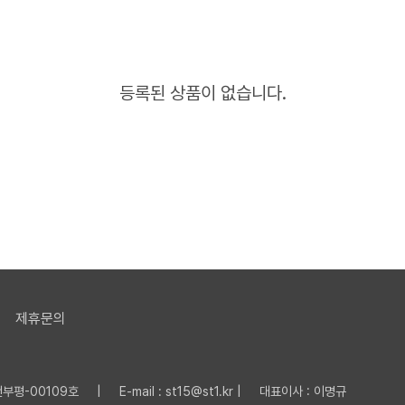
등록된 상품이 없습니다.
제휴문의
평-00109호 | E-mail : st15@st1.kr | 대표이사 : 이명규