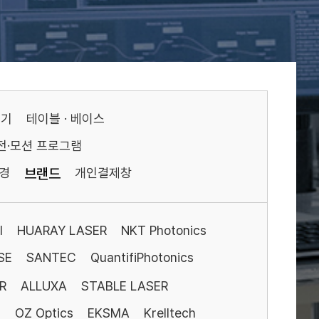
기기
테이블 · 베이스
전·모션 프로그램
경
브랜드
개인결제창
I
HUARAY LASER
NKT Photonics
SE
SANTEC
QuantifiPhotonics
R
ALLUXA
STABLE LASER
S
OZ Optics
EKSMA
Krelltech