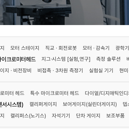
이지
모터 스테이지
직교 · 회전로봇
모터 · 감속기
광학
마이크로미터헤드
지그·시스템 [실험,연구]
측정 솔루션
이지 · 비전장비
비접촉 · 3차원 측정기
실험실 기기
현미
로미터 헤드
특수 마이크로미터 헤드
다이얼/디지매틱인디
센서시스템)
캘리퍼게이지
보어게이지(실린더게이지)
뎁
이지
캘리퍼스(노기스)
자석기기
단차 게이지
보조부품