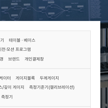
기기
테이블 · 베이스
비전·모션 프로그램
경
브랜드
개인결제창
케이터
게이지블록
두께게이지
스/깊이 게이지
측정기준기(캘리브레이션)
측정기