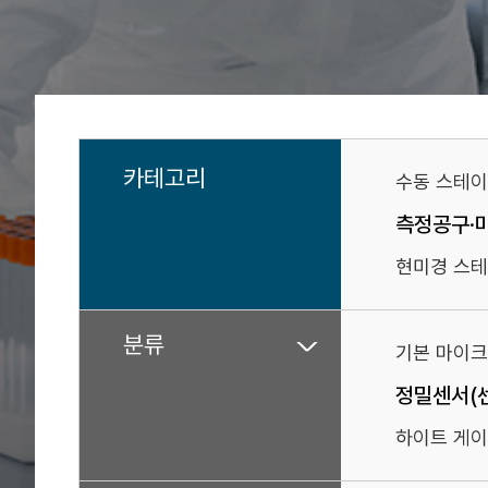
카테고리
수동 스테
측정공구·
현미경 스테
분류
기본 마이크
정밀센서(
하이트 게