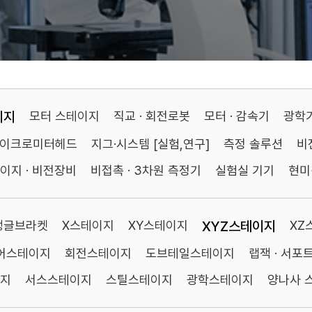
이지
모터 스테이지
직교 · 회전로봇
모터 · 감속기
광학
마이크로미터헤드
지그·시스템 [실험,연구]
측정 솔루션
비
이지 · 비전장비
비접촉 · 3차원 측정기
실험실 기기
현미
앵글브라켓
X스테이지
XY스테이지
XYZ스테이지
XZ
니어스테이지
회전스테이지
도브테일스테이지
랩잭 · 서포
이지
서스스테이지
스틸스테이지
광학스테이지
양나사 