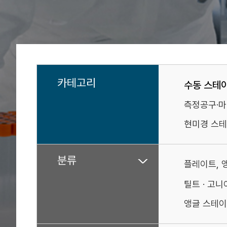
카테고리
수동 스테
측정공구·
현미경 스테
분류
플레이트, 
틸트 · 고
앵글 스테