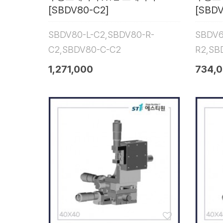
[SBDV80-C2]
[SBDV
SBDV80-L-C2,SBDV80-R-
SBDV6
C2,SBDV80-C-C2
R2,SB
1,271,000
734,