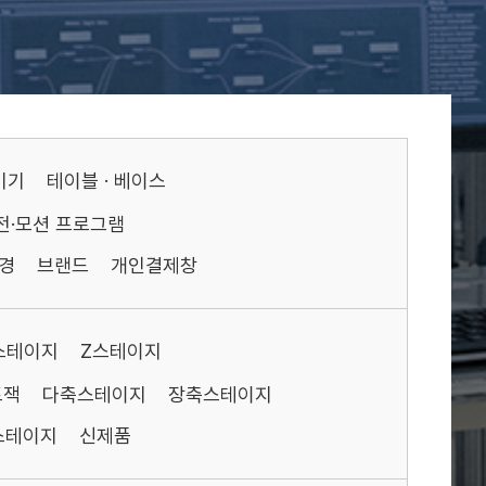
기기
테이블 · 베이스
전·모션 프로그램
경
브랜드
개인결제창
스테이지
Z스테이지
트잭
다축스테이지
장축스테이지
스테이지
신제품