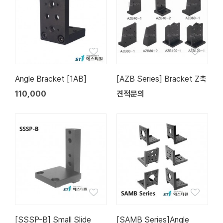
Angle Bracket [1AB]
[AZB Series] Bracket Z축
110,000
견적문의
[SSSP-B] Small Slide
[SAMB Series]Angle