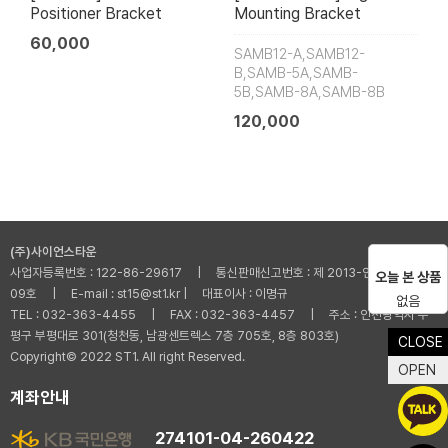
Positioner Bracket
Mounting Bracket
60,000
SAMB12-A,SAMB12-
B,SAMB-5A,SAMB-
5B,SAMB-8A,SAMB-8B
120,000
(주)사이언스타운
사업자등록번호 : 122-86-29617 | 통신판매신고번호 : 제 2013-인천부평-001
오늘 본 상품
09호 | E-mail : st15@st1.kr | 대표이사 : 이명규
없음
TEL : 032-363-4455 | FAX : 032-363-4457 | 주소 : 인천광역시 부
평구 부평대로 301(청천동, 남광센트렉스 7층 705호, 8층 803호)
CLOSE
Copyright© 2022 ST1. All right Reserved.
OPEN
계좌안내
274101-04-260422