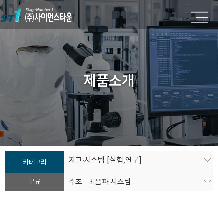
제품소개
지그·시스템 [실험,연구]
카테고리
분류
수조 · 초음파 시스템