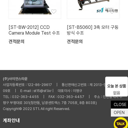
[ST-BW-2012] CCD
[ST-B5060] 3축 모터 구동
Camera Module Test 수조
방식 수조
견적문의
견적문의
(주)사이언스타운
사업자등록번호 : 122-86-29617 | 통신판매신고번호 : 제 2013-인천부평-001
오늘 본 상품
09호 | E-mail : st15@st1.kr | 대표이사 : 이명규
없음
TEL : 032-363-4455 | FAX : 032-363-4457 | 주소 : 인천광역시 부
평구 부평대로 301(청천동, 남광센트렉스 7층 705호, 8층 803호)
CLOSE
Copyright© 2022 ST1. All right Reserved.
OPEN
계좌안내