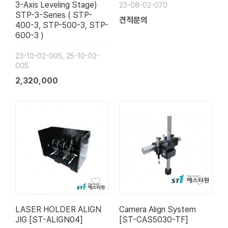
3-Axis Leveling Stage)
23-08-02-070
STP-3-Series ( STP-
견적문의
400-3, STP-500-3, STP-
600-3 )
23-10-02-005, 25-10-02-
005
2,320,000
LASER HOLDER ALIGN
Camera Align System
JIG [ST-ALIGN04]
[ST-CAS5030-TF]