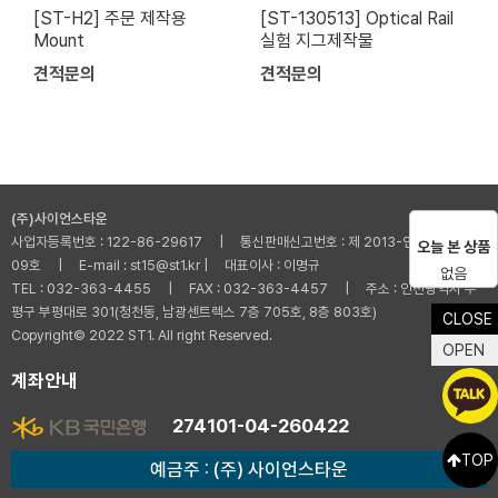
[ST-H2] 주문 제작용
[ST-130513] Optical Rail
Mount
실험 지그제작물
견적문의
견적문의
(주)사이언스타운
사업자등록번호 : 122-86-29617 | 통신판매신고번호 : 제 2013-인천부평-001
오늘 본 상품
09호 | E-mail : st15@st1.kr | 대표이사 : 이명규
없음
TEL : 032-363-4455 | FAX : 032-363-4457 | 주소 : 인천광역시 부
평구 부평대로 301(청천동, 남광센트렉스 7층 705호, 8층 803호)
CLOSE
Copyright© 2022 ST1. All right Reserved.
OPEN
계좌안내
274101-04-260422
TOP
예금주 : (주) 사이언스타운