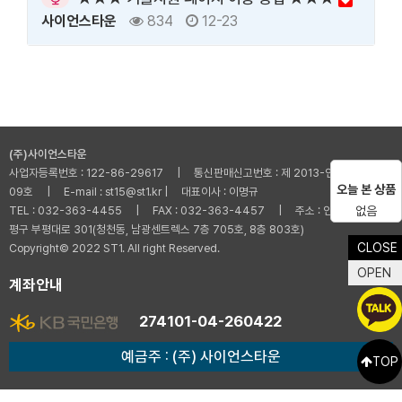
사이언스타운
834
12-23
(주)사이언스타운
사업자등록번호 : 122-86-29617 | 통신판매신고번호 : 제 2013-인천부평-001
오늘 본 상품
09호 | E-mail : st15@st1.kr | 대표이사 : 이명규
TEL : 032-363-4455 | FAX : 032-363-4457 | 주소 : 인천광역시 부
없음
평구 부평대로 301(청천동, 남광센트렉스 7층 705호, 8층 803호)
CLOSE
Copyright© 2022 ST1. All right Reserved.
OPEN
계좌안내
274101-04-260422
예금주 : (주) 사이언스타운
TOP