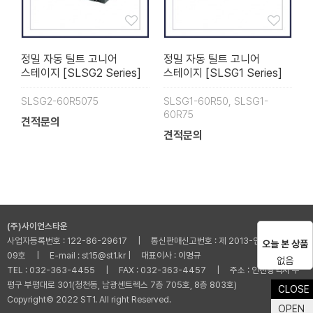
정밀 자동 틸트 고니어
정밀 자동 틸트 고니어
스테이지 [SLSG2 Series]
스테이지 [SLSG1 Series]
SLSG2-60R5075
SLSG1-60R50, SLSG1-
60R75
견적문의
견적문의
(주)사이언스타운
사업자등록번호 : 122-86-29617 | 통신판매신고번호 : 제 2013-인천부평-001
오늘 본 상품
09호 | E-mail : st15@st1.kr | 대표이사 : 이명규
없음
TEL : 032-363-4455 | FAX : 032-363-4457 | 주소 : 인천광역시 부
평구 부평대로 301(청천동, 남광센트렉스 7층 705호, 8층 803호)
CLOSE
Copyright© 2022 ST1. All right Reserved.
OPEN