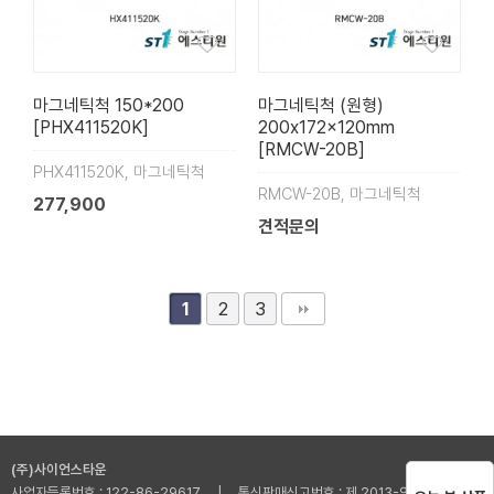
마그네틱척 150*200
마그네틱척 (원형)
[PHX411520K]
200x172x120mm
[RMCW-20B]
PHX411520K, 마그네틱척
RMCW-20B, 마그네틱척
277,900
견적문의
2
3
1
(주)사이언스타운
사업자등록번호 : 122-86-29617 | 통신판매신고번호 : 제 2013-인천부평-001