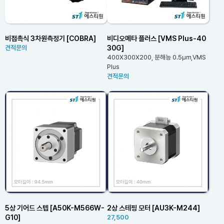
비접촉식 3차원측정기 [COBRA]
비디오메타 플러스 [VMS Plus-40
30G]
견적문의
400X300X200, 분해능 0.5㎛,VMS
Plus
견적문의
5상 기어드 스텝 [A50K-M566W-
2상 스테핑 모터 [AU3K-M244]
G10]
27,500