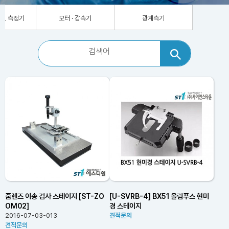
차원 측정기
모터 · 감속기
광계측기
줌렌즈 이송 검사 스테이지 [ST-ZO
[U-SVRB-4] BX51 올림푸스 현미
OM02]
경 스테이지
2016-07-03-013
견적문의
견적문의