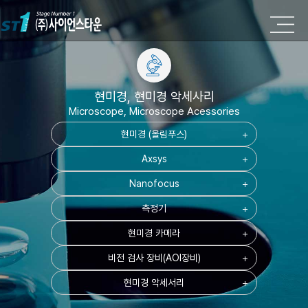
현미경, 현미경 악세사리
Microscope, Microscope Acessories
현미경 (올림푸스)
add
Axsys
add
Nanofocus
add
측정기
add
현미경 카메라
add
비전 검사 장비(AOI장비)
add
현미경 악세서리
add