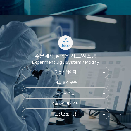
주문제작,실험용 지그/시스템
Experiment Jig / System / Modify
자동스테이지
add
직교 회전로봇
add
지그시스템
add
스크라이버시스템
add
모션프로그램
add