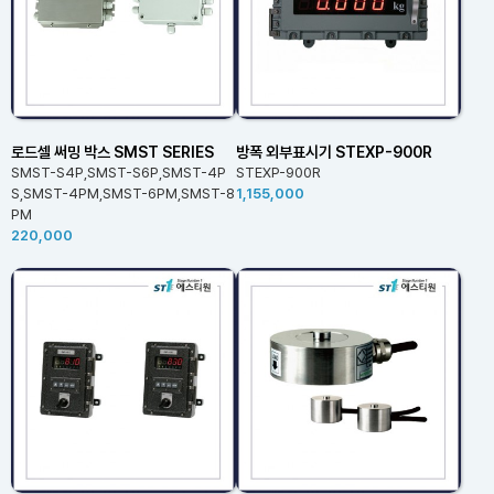
로드셀 써밍 박스 SMST SERIES
방폭 외부표시기 STEXP-900R
SMST-S4P,SMST-S6P,SMST-4P
STEXP-900R
S,SMST-4PM,SMST-6PM,SMST-8
1,155,000
PM
220,000