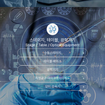
스테이지, 테이블, 광학기기
Stage / Table / Optical equipment
수동스테이지
add
테이블·베이스
add
광학기기
add
측정공구·마이크로미터헤드
add
모터.감속기
add