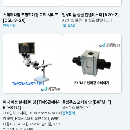
스퀘어타입 조명확대경 OSL시리즈
알루미늄 싱글 린넨테스터 [A20-2]
[OSL-3-2X]
A20-2, 알루미늄 싱글 린넨테스터
견적문의
19,030
써니 비전 실체현미경 [TMSZMN4
올림푸스 포커싱 암 [BXFM-F]
5T-STL1]
올림푸스 포커싱 암
11.6인치 모니터, TrueChrome-M 카메
견적문의
라 포함, HDMI/USB, 접안 10배, 줌바디
배율 0.7~4.5배, SZMA1 본드암, SZ-S
TL1 유니버셜 스탠드