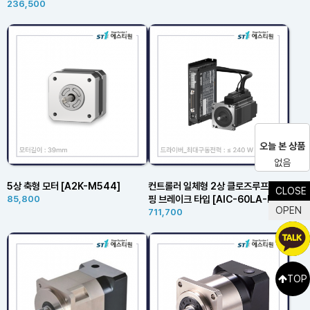
236,500
오늘 본 상품
없음
5상 축형 모터 [A2K-M544]
컨트롤러 일체형 2상 클로즈루프 스테
CLOSE
핑 브레이크 타입 [AIC-60LA-B]
85,800
OPEN
711,700
TOP