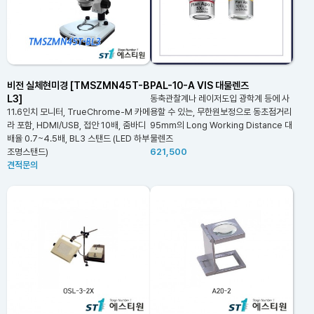
비전 실체현미경 [TMSZMN45T-B
PAL-10-A VIS 대물렌즈
L3]
동축관찰계나 레이저도입 광학계 등에 사
11.6인치 모니터, TrueChrome-M 카메
용할 수 있는, 무한원보정으로 동초점거리
라 포함, HDMI/USB, 접안 10배, 줌바디
95mm의 Long Working Distance 대
배율 0.7~4.5배, BL3 스탠드 (LED 하부
물렌즈
조명스탠드)
621,500
견적문의