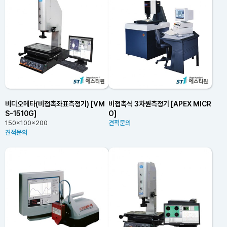
비디오메타(비접촉좌표측정기) [VM
비접촉식 3차원측정기 [APEX MICR
S-1510G]
O]
150x100x200
견적문의
견적문의