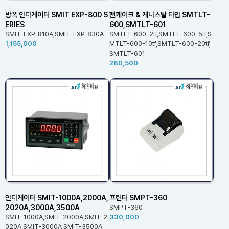
방폭 인디케이터 SMIT EXP-800 S
팬케이크 & 케니스탈 타입 SMTLT-
ERIES
600,SMTLT-601
SMIT-EXP-810A,SMIT-EXP-830A
SMTLT-600-2tf,SMTLT-600-5tf,S
1,155,000
MTLT-600-10tf,SMTLT-600-20tf,
SMTLT-601
280,500
인디케이터 SMIT-1000A,2000A,
프린터 SMPT-360
2020A,3000A,3500A
SMPT-360
SMIT-1000A,SMIT-2000A,SMIT-2
330,000
020A,SMIT-3000A,SMIT-3500A