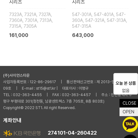
시리즈
시리즈
7323A, 7321A, 7327A,
547-301A, 547-401A, 547-
7360A, 7301A, 7313A,
360A, 547-321A, 547-313A,
7315A, 7305A
547-315A
161,000
643,000
(주)사이언스타운
사업자등록번호 : 122-86-29617 | 통신판매신고번호 : 제 2013-인천부평-001
오늘 본 상품
09호 | E-mail : st15@st1.kr | 대표이사 : 이명규
없음
TEL : 032-363-4455 | FAX : 032-363-4457 | 주소 : 인천광역시 부
평구 부평대로 301(청천동, 남광센트렉스 7층 705호, 8층 803호)
CLOSE
Copyright© 2022 ST1. All right Reserved.
OPEN
계좌안내
274101-04-260422