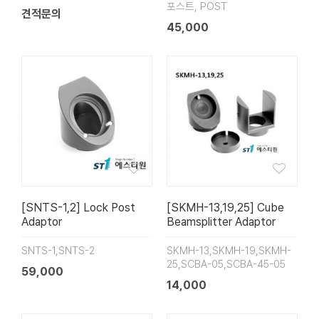
포스트, POST
견적문의
45,000
[SNTS-1,2] Lock Post
[SKMH-13,19,25] Cube
Adaptor
Beamsplitter Adaptor
SNTS-1,SNTS-2
SKMH-13,SKMH-19,SKMH-
25,SCBA-05,SCBA-45-05
59,000
14,000