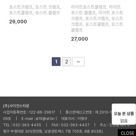
포스트크램프, 포스트 크램프,
라이트포스트클램프, 라이트
포스트클램프, 포스트 클램프
포스트 클램프, 라이트 포스트
크램프, 포스트크램프, 포스트
29,000
크램프, 포스트클램프, 포스트
클램프
27,000
2
1
(주)사이언스타운
사업자등록번호 : 122-86-29617 | 통신판매신고번호 : 제 2013-인천부평-001
오늘 본 상품
09호 | E-mail : st15@st1.kr | 대표이사 : 이명규
없음
TEL : 032-363-4455 | FAX : 032-363-4457 | 주소 : 인천광역시 부
평구 부평대로 301(청천동, 남광센트렉스 7층 705호, 8층 803호)
CLOSE