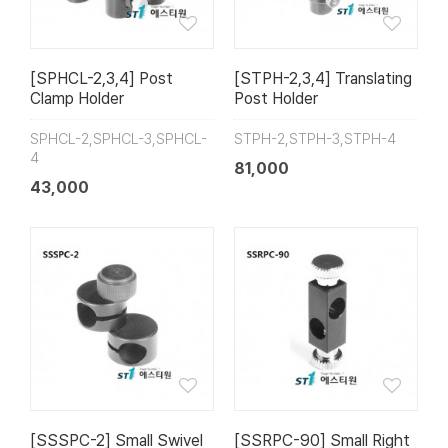
[SPHCL-2,3,4] Post
[STPH-2,3,4] Translating
Clamp Holder
Post Holder
SPHCL-2,SPHCL-3,SPHCL-
STPH-2,STPH-3,STPH-4
4
81,000
43,000
[SSSPC-2] Small Swivel
[SSRPC-90] Small Right