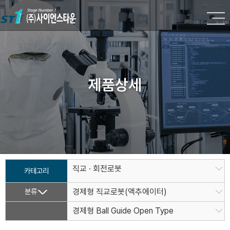
제품상세
직교 · 회전로봇
카테고리
분류
경제형 직교로봇(액추에이터)
경제형 Ball Guide Open Type