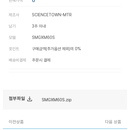
0
판매가격
제조사
SCIENCETOWN-MTR
납기
3주 이내
모델
SMGXM60S
포인트
구매금액(추가옵션 제외)의 0%
배송비결제
주문시 결제
file_download
첨부파일
SMGXM60S.zip
이전상품
다음 상품