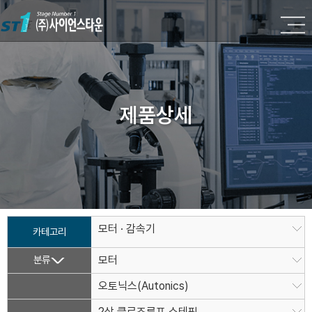
제품상세
모터 · 감속기
카테고리
분류
모터
오토닉스(Autonics)
2상 클로즈루프 스테핑