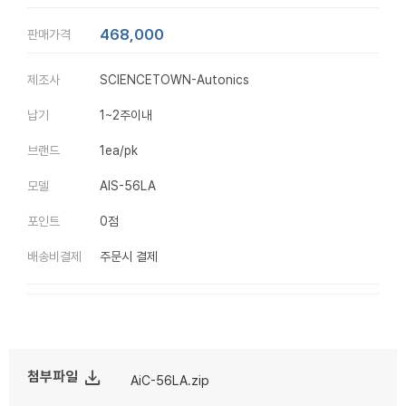
468,000
판매가격
제조사
SCIENCETOWN-Autonics
납기
1~2주이내
브랜드
1ea/pk
모델
AIS-56LA
포인트
0점
배송비결제
주문시 결제
file_download
첨부파일
AiC-56LA.zip