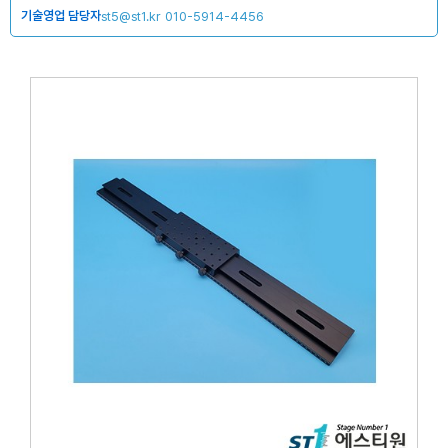
기술영업 담당자
st5@st1.kr
010-5914-4456