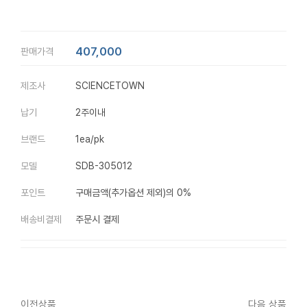
407,000
판매가격
제조사
SCIENCETOWN
납기
2주이내
브랜드
1ea/pk
모델
SDB-305012
포인트
구매금액(추가옵션 제외)의 0%
배송비결제
주문시 결제
이전상품
다음 상품