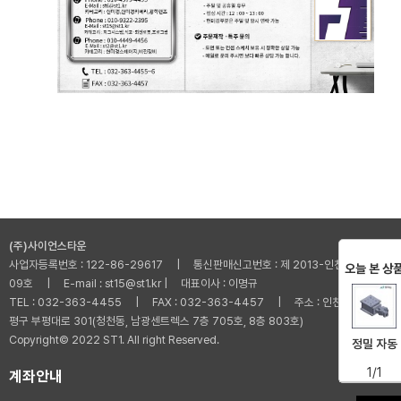
(주)사이언스타운
사업자등록번호 : 122-86-29617 | 통신판매신고번호 : 제 2013-인천부평-001
오늘 본 상
09호 | E-mail : st15@st1.kr | 대표이사 : 이명규
TEL : 032-363-4455 | FAX : 032-363-4457 | 주소 : 인천광역시 부
평구 부평대로 301(청천동, 남광센트렉스 7층 705호, 8층 803호)
Copyright© 2022 ST1. All right Reserved.
정밀 자동
1/1
계좌안내