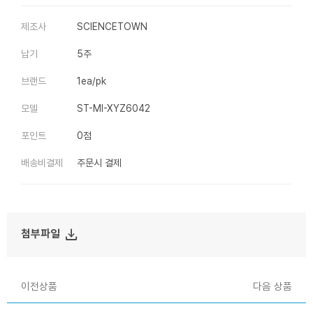
제조사
SCIENCETOWN
납기
5주
브랜드
1ea/pk
모델
ST-MI-XYZ6042
포인트
0점
배송비결제
주문시 결제
file_download
첨부파일
이전상품
다음 상품