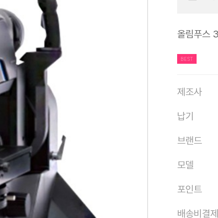
올림푸스 3D
BEST
제조사
납기
브랜드
모델
포인트
배송비결