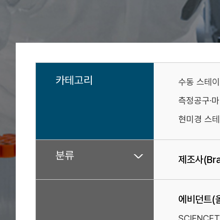
카테고리
수동 스테
측정공구·
현미경 스테
분류
제조사(Bra
에비던트(
SCIENCE