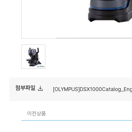
file_download
첨부파일
[OLYMPUS]DSX1000Catalog_Eng
이전상품