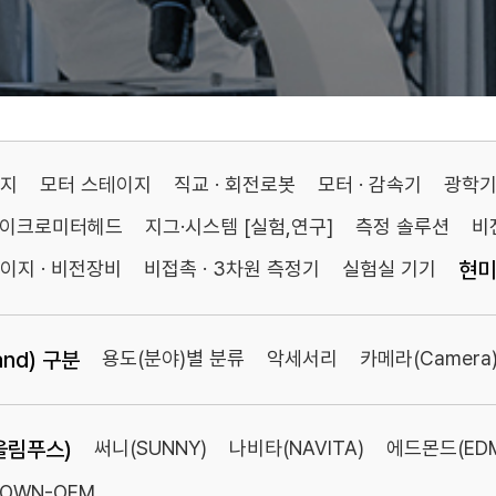
이지
모터 스테이지
직교 · 회전로봇
모터 · 감속기
광학
마이크로미터헤드
지그·시스템 [실험,연구]
측정 솔루션
비
이지 · 비전장비
비접촉 · 3차원 측정기
실험실 기기
현미
nd) 구분
용도(분야)별 분류
악세서리
카메라(Camera
올림푸스)
써니(SUNNY)
나비타(NAVITA)
에드몬드(ED
TOWN-OEM