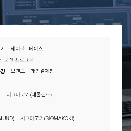
기기
테이블 · 베이스
전·모션 프로그램
경
브랜드
개인결제창
)
시그마코키(대물렌즈)
MUND)
시그마코키(SIGMAKOKI)