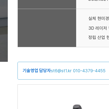
실체 현미경
3D 레이저
정립 산업 
기술영업 담당자
st6@st1.kr
010-4379-4455