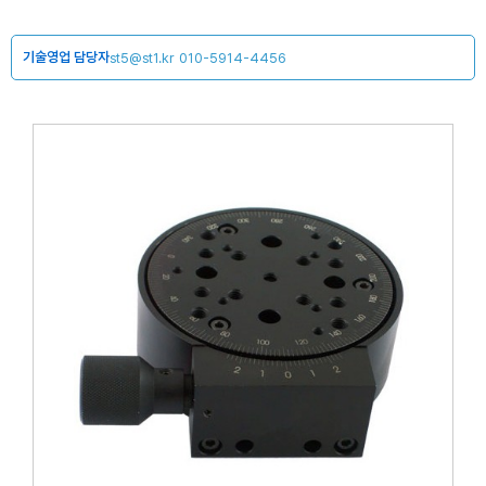
기술영업 담당자
st5@st1.kr
010-5914-4456