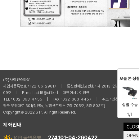
오늘 본 상
(주)사이언스타운
사업자등록번호 : 122-86-29617 | 통신판매신고번호 : 제 2013-인천부평-001
09호 | E-mail : st15@st1.kr | 대표이사 : 이명규
TEL : 032-363-4455 | FAX : 032-363-4457 | 주소 : 인천광역시 부
정밀 수동
평구 부평대로 301(청천동, 남광센트렉스 7층 705호, 8층 803호)
Copyright© 2022 ST1. All right Reserved.
1/1
계좌안내
CLOS
OPEN
274101-04-260422