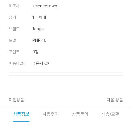
제조사
sciencetown
납기
1주 이내
브랜드
1ea/pk
모델
PHP-10
포인트
0점
배송비결제
주문시 결제
이전상품
다음 상품
상품정보
사용후기
상품문의
배송/교환