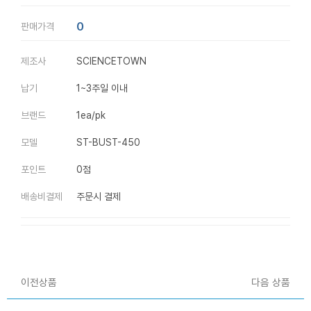
0
판매가격
제조사
SCIENCETOWN
납기
1~3주일 이내
브랜드
1ea/pk
모델
ST-BUST-450
포인트
0점
배송비결제
주문시 결제
이전상품
다음 상품