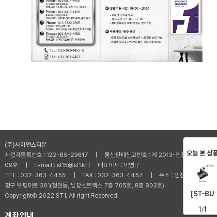
(주)사이언스타운
오늘 본 상
사업자등록번호 : 122-86-29617 | 통신판매신고번호 : 제 2013-인천부평-001
09호 | E-mail : st15@st1.kr | 대표이사 : 이명규
TEL : 032-363-4455 | FAX : 032-363-4457 | 주소 : 인천광역시 부
평구 부평대로 301(청천동, 남광센트렉스 7층 705호, 8층 803호)
[ST-BU
Copyright© 2022 ST1. All right Reserved.
1/1
계좌안내