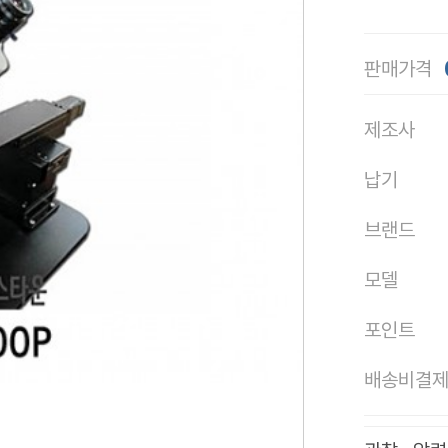
판매가격
제조사
납기
브랜드
모델
포인트
배송비결