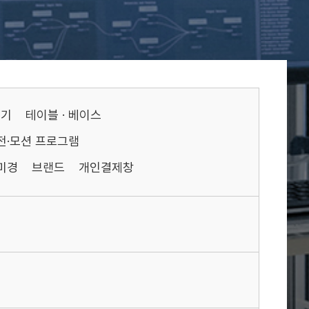
기기
테이블 · 베이스
전·모션 프로그램
미경
브랜드
개인결제창