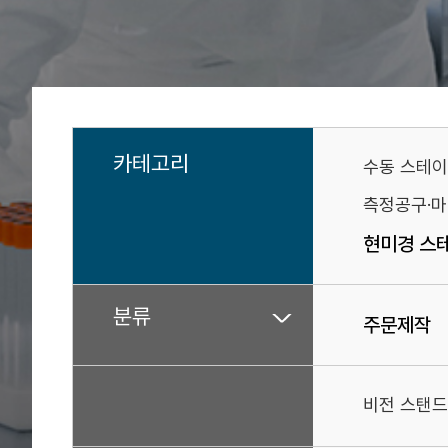
카테고리
수동 스테
측정공구·
현미경 스테
분류
주문제작
비전 스탠드