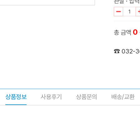
관찰 · 압력
0
총 금액
☎ 032-
상품정보
사용후기
상품문의
배송/교환