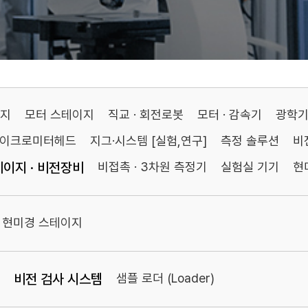
이지
모터 스테이지
직교 · 회전로봇
모터 · 감속기
광학
마이크로미터헤드
지그·시스템 [실험,연구]
측정 솔루션
비
이지 · 비전장비
비접촉 · 3차원 측정기
실험실 기기
현
현미경 스테이지
비전 검사 시스템
샘플 로더 (Loader)