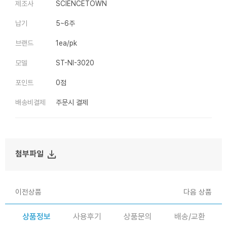
제조사
SCIENCETOWN
납기
5~6주
브랜드
1ea/pk
모델
ST-NI-3020
포인트
0점
배송비결제
주문시 결제
file_download
첨부파일
이전상품
다음 상품
상품정보
사용후기
상품문의
배송/교환