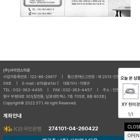
(주)사이언스타운
사업자등록번호 : 122-86-29617 | 통신판매신고번호 : 제 2013-인천부평-001
오늘 본 상
09호 | E-mail : st15@st1.kr | 대표이사 : 이명규
TEL : 032-363-4455 | FAX : 032-363-4457 | 주소 : 인천광역시 부
평구 부평대로 301(청천동, 남광센트렉스 7층 705호, 8층 803호)
Copyright© 2022 ST1. All right Reserved.
XY 현미경
1/1
계좌안내
CLOS
274101-04-260422
OPEN