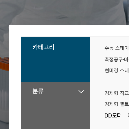
카테고리
수동 스테
측정공구·
현미경 스테
분류
경제형 직교
경제형 벨트
DD모터