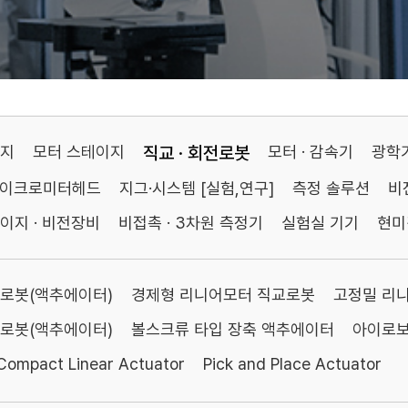
이지
모터 스테이지
직교 · 회전로봇
모터 · 감속기
광학
마이크로미터헤드
지그·시스템 [실험,연구]
측정 솔루션
비
이지 · 비전장비
비접촉 · 3차원 측정기
실험실 기기
현미
로봇(액추에이터)
경제형 리니어모터 직교로봇
고정밀 리
로봇(액추에이터)
볼스크류 타입 장축 액추에이터
아이로보
Compact Linear Actuator
Pick and Place Actuator