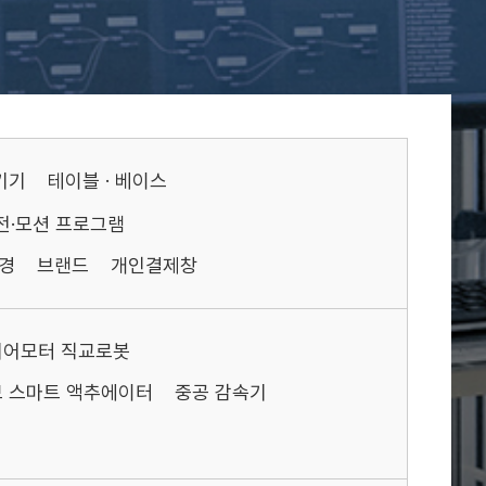
기기
테이블 · 베이스
전·모션 프로그램
경
브랜드
개인결제창
니어모터 직교로봇
 스마트 액추에이터
중공 감속기