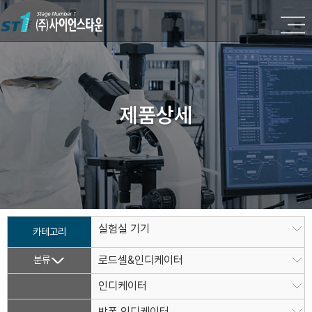
제품상세
실험실 기기
카테고리
분류
로드셀&인디케이터
인디케이터
방폭 인디케이터