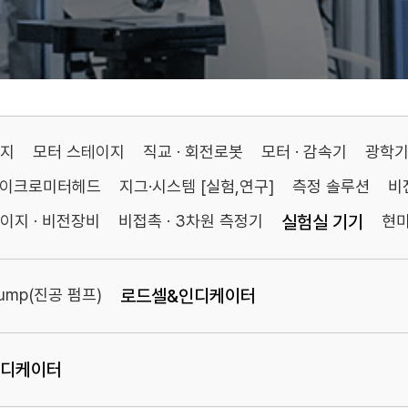
이지
모터 스테이지
직교 · 회전로봇
모터 · 감속기
광학
마이크로미터헤드
지그·시스템 [실험,연구]
측정 솔루션
비
이지 · 비전장비
비접촉 · 3차원 측정기
실험실 기기
현
Pump(진공 펌프)
로드셀&인디케이터
디케이터