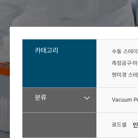
카테고리
수동 스테
측정공구·
현미경 스테
분류
Vacuum 
로드셀
인