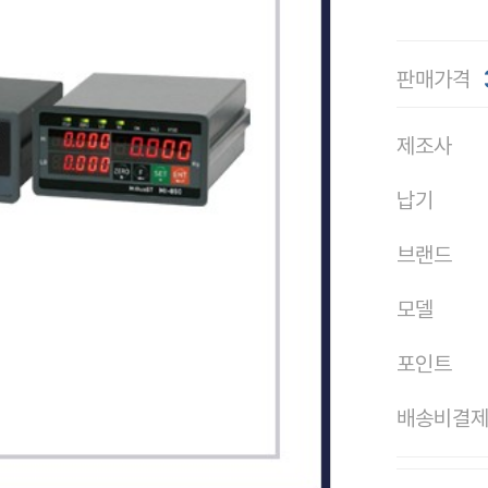
판매가격
제조사
납기
브랜드
모델
포인트
배송비결