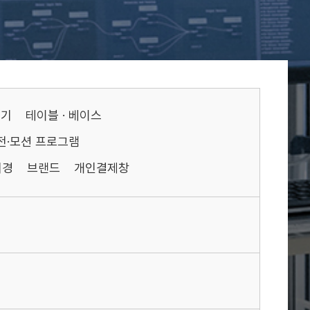
기기
테이블 · 베이스
전·모션 프로그램
미경
브랜드
개인결제창