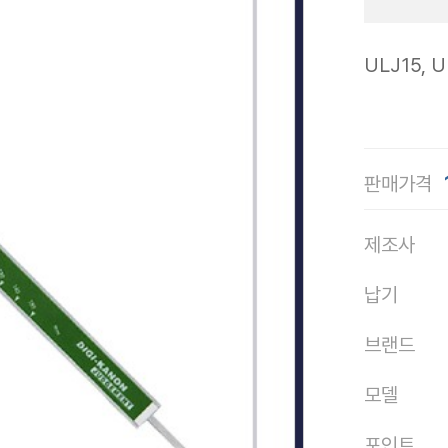
ULJ15, U
판매가격
제조사
납기
브랜드
모델
포인트