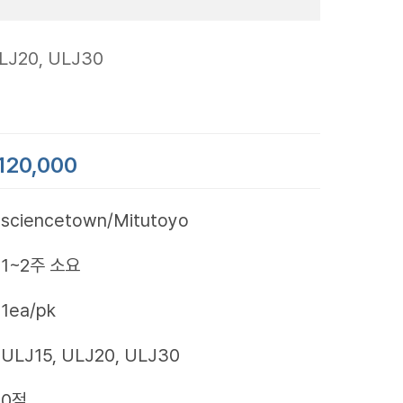
LJ20, ULJ30
120,000
sciencetown/Mitutoyo
1~2주 소요
1ea/pk
ULJ15, ULJ20, ULJ30
0점