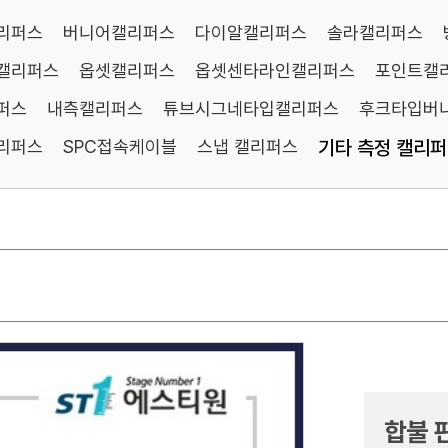
리퍼스
버니어캘리퍼스
다이알캘리퍼스
솔라캘리퍼스
캘리퍼스
옵셋캘리퍼스
옵셋센타라인캘리퍼스
포인트캘
퍼스
내측캘리퍼스
튜브시그네타입캘리퍼스
후크타입버
리퍼스
SPC접속케이블
스냅 캘리퍼스
기타 측정 캘리
합불 