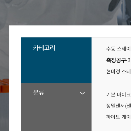
카테고리
수동 스테
측정공구·
현미경 스테
분류
기본 마이크
정밀센서(
하이트 게