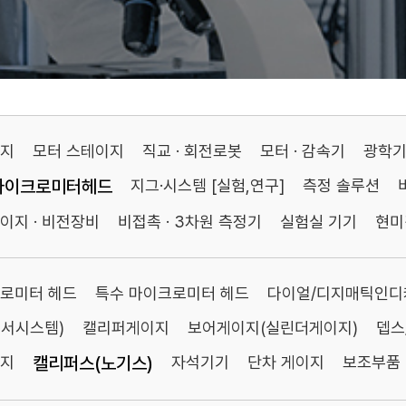
이지
모터 스테이지
직교 · 회전로봇
모터 · 감속기
광학
마이크로미터헤드
지그·시스템 [실험,연구]
측정 솔루션
이지 · 비전장비
비접촉 · 3차원 측정기
실험실 기기
현미
로미터 헤드
특수 마이크로미터 헤드
다이얼/디지매틱인디
센서시스템)
캘리퍼게이지
보어게이지(실린더게이지)
뎁스
이지
캘리퍼스(노기스)
자석기기
단차 게이지
보조부품