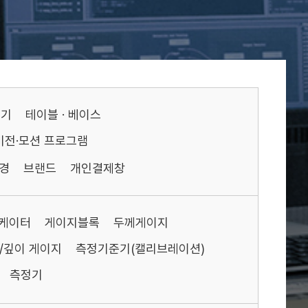
기기
테이블 · 베이스
비전·모션 프로그램
경
브랜드
개인결제창
케이터
게이지블록
두께게이지
/깊이 게이지
측정기준기(캘리브레이션)
측정기