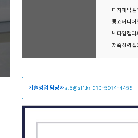
디지매틱캘
롱죠버니어
넥타입캘리
저측정력캘
기술영업 담당자
st5@st1.kr
010-5914-4456