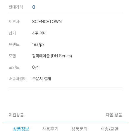
0
판매가격
제조사
SCIENCETOWN
납기
4주 이내
브랜드
1ea/pk
모델
광학테이블 (DH Series)
포인트
0점
배송비결제
주문시 결제
이전상품
다음 상품
상품정보
사용후기
상품문의
배송/교환