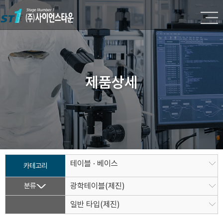
제품상세
테이블 · 베이스
카테고리
분류
광학테이블(제진)
일반 타입(제진)