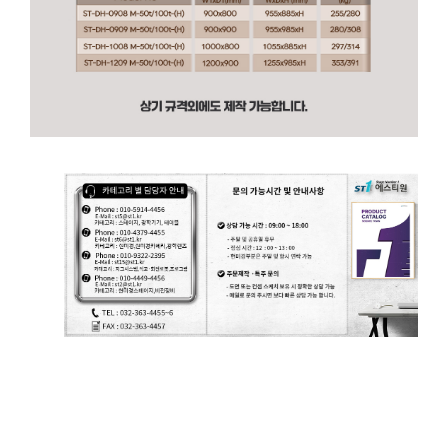
ST-DH BreadBoard Vibration Isolation Table Platform 브레드보드 방진 테이블 제진대