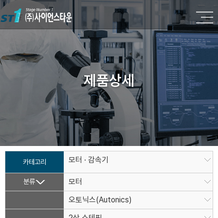
제품상세
모터 · 감속기
카테고리
분류
모터
오토닉스(Autonics)
2상 스테핑