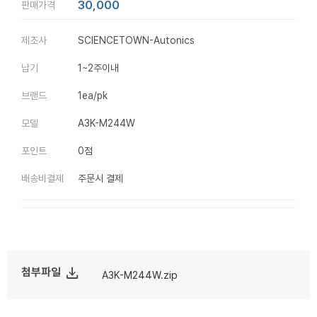
30,000
판매가격
제조사
SCIENCETOWN-Autonics
납기
1~2주이내
브랜드
1ea/pk
모델
A3K-M244W
포인트
0점
배송비결제
주문시 결제
file_download
첨부파일
A3K-M244W.zip