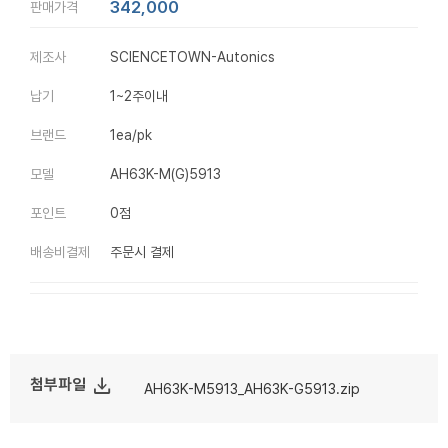
342,000
판매가격
제조사
SCIENCETOWN-Autonics
납기
1~2주이내
브랜드
1ea/pk
모델
AH63K-M(G)5913
포인트
0점
배송비결제
주문시 결제
file_download
첨부파일
AH63K-M5913_AH63K-G5913.zip