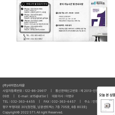
(주)사이언스타운
사업자등록번호 : 122-86-29617 | 통신판매신고번호 : 제 2013-인천부평-001
오늘 본 상
09호 | E-mail : st15@st1.kr | 대표이사 : 이명규
TEL : 032-363-4455 | FAX : 032-363-4457 | 주소 : 인천광역시 부
평구 부평대로 301(청천동, 남광센트렉스 7층 705호, 8층 803호)
Copyright© 2022 ST1. All right Reserved.