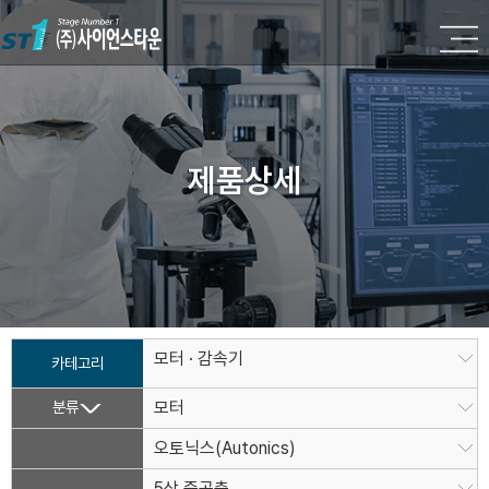
제품상세
모터 · 감속기
카테고리
분류
모터
오토닉스(Autonics)
5상 중공축