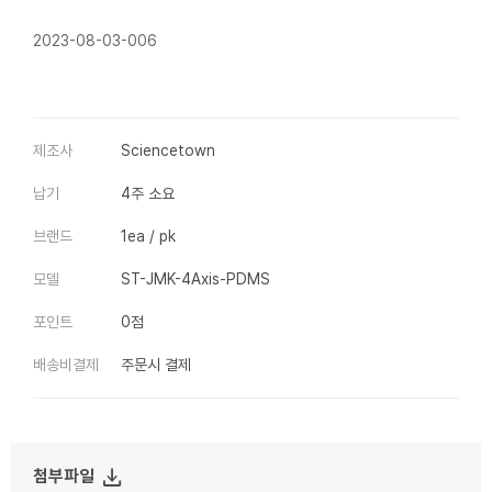
2023-08-03-006
제조사
Sciencetown
납기
4주 소요
브랜드
1ea / pk
모델
ST-JMK-4Axis-PDMS
포인트
0점
배송비결제
주문시 결제
file_download
첨부파일