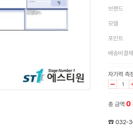
브랜드
모델
포인트
배송비결
자기력 측
0
총 금액
☎ 032-