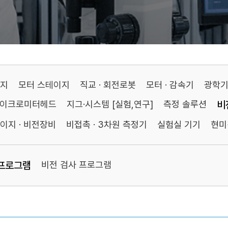
이지
모터 스테이지
직교 · 회전로봇
모터 · 감속기
광학
마이크로미터헤드
지그·시스템 [실험,연구]
측정 솔루션
비
이지 · 비전장비
비접촉 · 3차원 측정기
실험실 기기
현미
 프로그램
비전 검사 프로그램