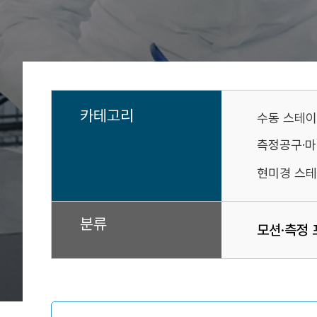
카테고리
수동 스테
측정공구·
현미경 스테
분류
모션·측정