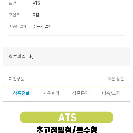
모델
ATS
포인트
0점
배송비결제
주문시 결제
file_download
첨부파일
이전상품
다음 상품
상품정보
사용후기
상품문의
배송/교환