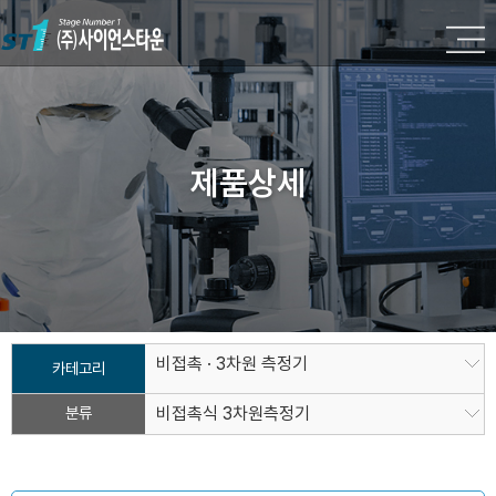
제품상세
비접촉 · 3차원 측정기
카테고리
분류
비접촉식 3차원측정기