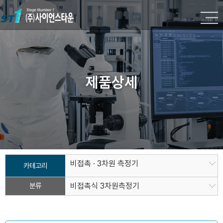
제품상세
비접촉 · 3차원 측정기
카테고리
분류
비접촉식 3차원측정기