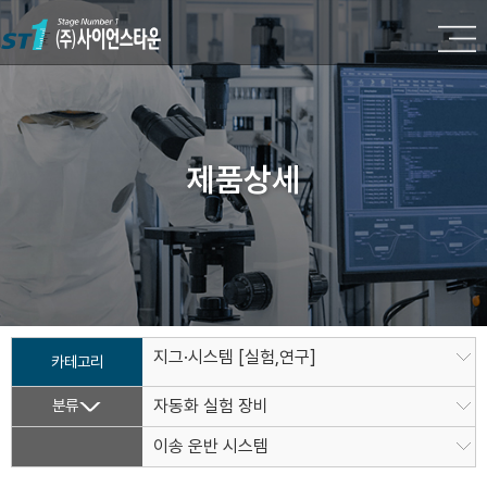
제품상세
지그·시스템 [실험,연구]
카테고리
분류
자동화 실험 장비
이송 운반 시스템