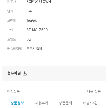
제조사
SCIENCETOWN
납기
8주
브랜드
1ea/pk
모델
ST-MO-Z500
포인트
0점
배송비결제
주문시 결제
file_download
첨부파일
이전상품
다음 상품
상품정보
사용후기
상품문의
배송/교환