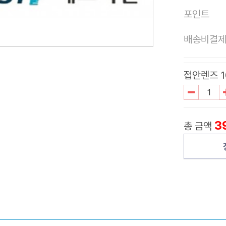
포인트
배송비결
접안렌즈 10
3
총 금액