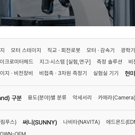
이지
모터 스테이지
직교 · 회전로봇
모터 · 감속기
광학
마이크로미터헤드
지그·시스템 [실험,연구]
측정 솔루션
비
이지 · 비전장비
비접촉 · 3차원 측정기
실험실 기기
현미
nd) 구분
용도(분야)별 분류
악세서리
카메라(Camera
림푸스)
써니(SUNNY)
나비타(NAVITA)
에드몬드(ED
TOWN-OEM