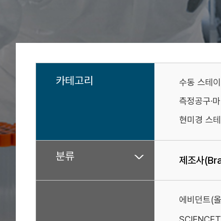
카테고리
수동 스테
측정공구·
현미경 스테
분류
제조사(Bra
에비던트(올
SCIENCE