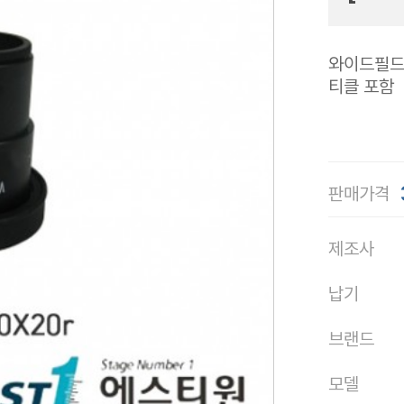
와이드필드(W
티클 포함
판매가격
제조사
납기
브랜드
모델