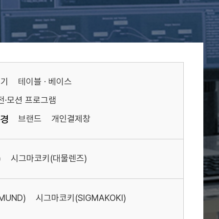
기기
테이블 · 베이스
전·모션 프로그램
경
브랜드
개인결제창
)
시그마코키(대물렌즈)
MUND)
시그마코키(SIGMAKOKI)