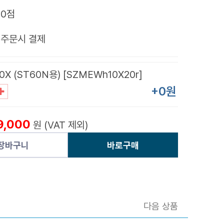
0점
제
주문시 결제
X (ST60N용) [SZMEWh10X20r]
+0원
9,000
원 (VAT 제외)
장바구니
바로구매
다음 상품