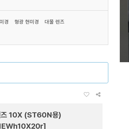
현미경
형광 현미경
대물 렌즈
즈 10X (ST60N용)
EWh10X20r]