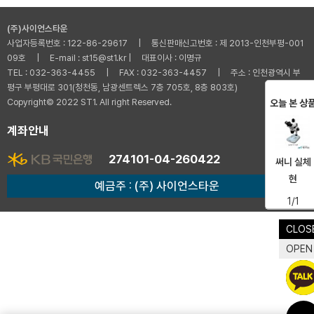
(주)사이언스타운
사업자등록번호 : 122-86-29617 | 통신판매신고번호 : 제 2013-인천부평-001
09호 | E-mail : st15@st1.kr | 대표이사 : 이명규
TEL : 032-363-4455 | FAX : 032-363-4457 | 주소 : 인천광역시 부
평구 부평대로 301(청천동, 남광센트렉스 7층 705호, 8층 803호)
Copyright© 2022 ST1. All right Reserved.
오늘 본 상
계좌안내
274101-04-260422
써니 실체
현
예금주 : (주) 사이언스타운
1/1
CLOS
OPEN