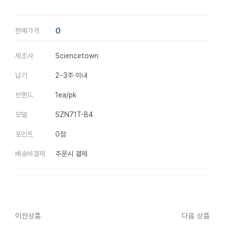
0
판매가격
제조사
Sciencetown
납기
2~3주 이내
브랜드
1ea/pk
모델
SZN71T-B4
포인트
0점
배송비결제
주문시 결제
이전상품
다음 상품