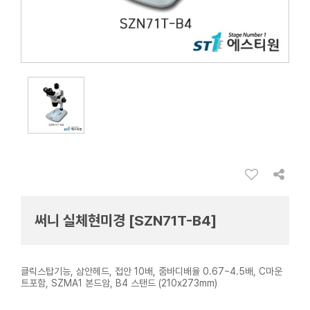
써니 실체현미경 [SZN71T-B4]
클릭스탑기능, 삼안헤드, 접안 10배, 줌바디배율 0.67~4.5배, C마운
트포함, SZMA1 본드암, B4 스탠드 (210x273mm)