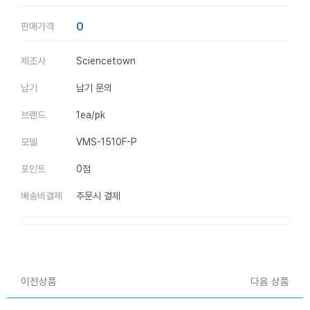
0
판매가격
제조사
Sciencetown
납기
납기 문의
브랜드
1ea/pk
모델
VMS-1510F-P
포인트
0점
배송비결제
주문시 결제
이전상품
다음 상품