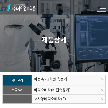
제품상세
비접촉 · 3차원 측정기
카테고리
분류
비디오메타(비전측정기)
고사양비디오메타(F)