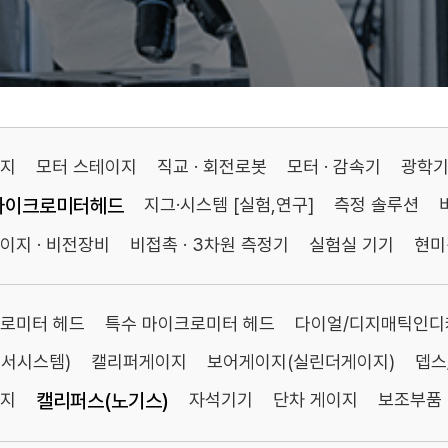
이지
모터 스테이지
직교 · 회전로봇
모터 · 감속기
광학
마이크로미터헤드
지그·시스템 [실험,연구]
측정 솔루션
이지 · 비전장비
비접촉 · 3차원 측정기
실험실 기기
현미
로미터 헤드
특수 마이크로미터 헤드
다이얼/디지매틱인디
센서시스템)
캘리퍼게이지
보어게이지(실린더게이지)
뎁스
이지
캘리퍼스(노기스)
자석기기
단차 게이지
보조부품