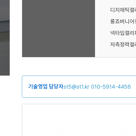
디지매틱캘
롱죠버니어
넥타입캘리
저측정력캘
기술영업 담당자
st5@st1.kr
010-5914-4456