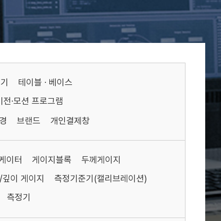
기기
테이블 · 베이스
비전·모션 프로그램
경
브랜드
개인결제창
케이터
게이지블록
두께게이지
/깊이 게이지
측정기준기(캘리브레이션)
측정기