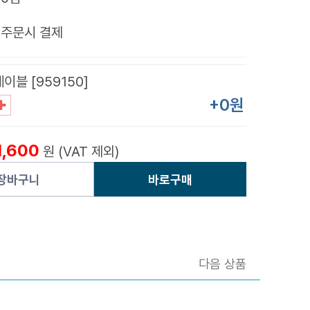
제
주문시 결제
이블 [959150]
+0원
1,600
원 (VAT 제외)
장바구니
바로구매
다음 상품