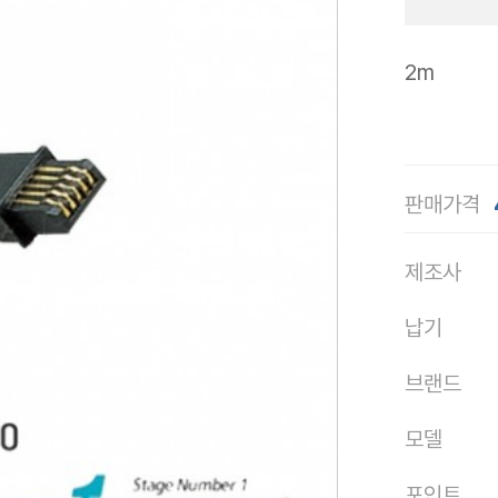
2m
판매가격
제조사
납기
브랜드
모델
포인트