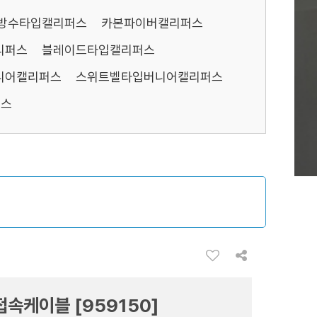
방수타입캘리퍼스
카본파이버캘리퍼스
리퍼스
블레이드타입캘리퍼스
니어캘리퍼스
스위트벨타입버니어캘리퍼스
퍼스
접속케이블 [959150]