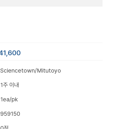
41,600
Sciencetown/Mitutoyo
1주 이내
1ea/pk
959150
0점