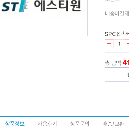
배송비결
SPC접속케
4
총 금액
상품정보
사용후기
상품문의
배송/교환