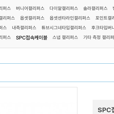
리퍼스
버니어캘리퍼스
다이알캘리퍼스
솔라캘리퍼스
캘리퍼스
옵셋캘리퍼스
옵셋센타라인캘리퍼스
포인트캘
퍼스
내측캘리퍼스
튜브시그네타입캘리퍼스
후크타입버
리퍼스
SPC접속케이블
스냅 캘리퍼스
기타 측정 캘리
SPC