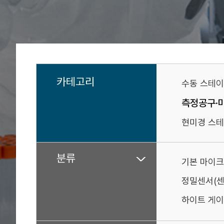
카테고리
수동 스테
측정공구·
현미경 스테
분류
기본 마이크
정밀센서(
하이트 게