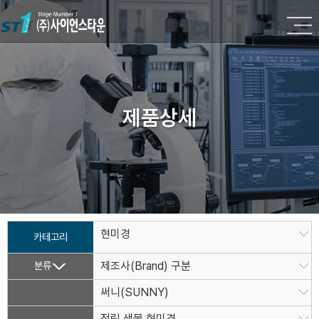
제품상세
현미경
카테고리
분류
제조사(Brand) 구분
써니(SUNNY)
정립 생물 현미경