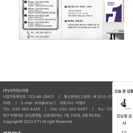
(주)사이언스타운
오늘 본 상
사업자등록번호 : 122-86-29617 | 통신판매신고번호 : 제 2013-인천부평-001
09호 | E-mail : st15@st1.kr | 대표이사 : 이명규
TEL : 032-363-4455 | FAX : 032-363-4457 | 주소 : 인천광역시 부
평구 부평대로 301(청천동, 남광센트렉스 7층 705호, 8층 803호)
모낭충 검
Copyright© 2022 ST1. All right Reserved.
사
1/1