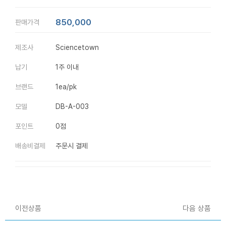
850,000
판매가격
제조사
Sciencetown
납기
1주 이내
브랜드
1ea/pk
모델
DB-A-003
포인트
0점
배송비결제
주문시 결제
이전상품
다음 상품