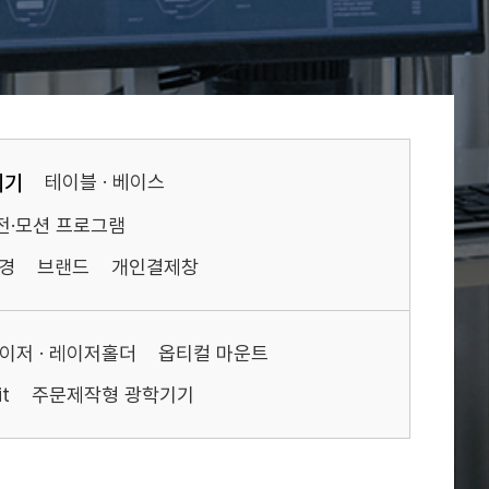
기기
테이블 · 베이스
전·모션 프로그램
경
브랜드
개인결제창
이저 · 레이저홀더
옵티컬 마운트
t
주문제작형 광학기기