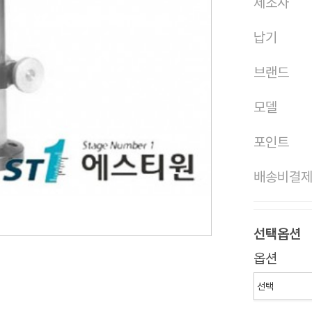
제조사
납기
브랜드
모델
포인트
배송비결
선택옵션
옵션