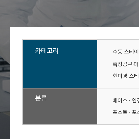
카테고리
수동 스테
측정공구·
현미경 스테
분류
베이스 · 
포스트 · 