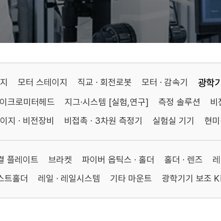
이지
모터 스테이지
직교 · 회전로봇
모터 · 감속기
광학
마이크로미터헤드
지그·시스템 [실험,연구]
측정 솔루션
비
이지 · 비전장비
비접촉 · 3차원 측정기
실험실 기기
현미
연결 플레이트
브라켓
파이버 옵틱스 · 홀더
홀더 · 렌즈
레
포스트홀더
레일 · 레일시스템
기타 마운트
광학기기 보조 Ki