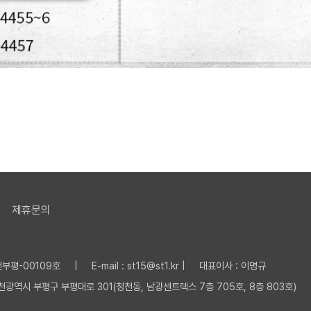
제휴문의
평-00109호 | E-mail : st15@st1.kr | 대표이사 : 이명규
 인천광역시 부평구 부평대로 301(청천동, 남광센트렉스 7층 705호, 8층 803호)