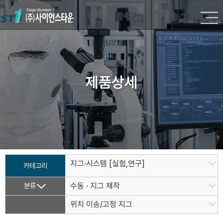
제품상세
지그·시스템 [실험,연구]
카테고리
분류
수동 · 지그 제작
위치 이송/고정 지그