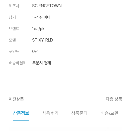
제조사
SCIENCETOWN
납기
1~4주 이내
브랜드
1ea/pk
모델
ST-XY-RLD
포인트
0점
배송비결제
주문시 결제
이전상품
다음 상품
상품정보
사용후기
상품문의
배송/교환