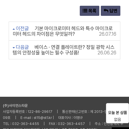
목록
답변
이전글
기본 마이크로미터 헤드와 특수 마이크로
미터 헤드의 차이점은 무엇일까?
26.07.16
다음글
베이스 · 연결 플레이트란? 정밀 광학 시스
템의 안정성을 높이는 필수 구성품!
26.06.26
(주)사이언스타운
사업자등록번호 : 122-86-29617 | 통신판매신고번호 : 제 2013-인천부평-001
오늘 본 상품
09호 | E-mail : st15@st1.kr | 대표이사 : 이명규
없음
TEL : 032-363-4455 | FAX : 032-363-4457 | 주소 : 인천광역시 부